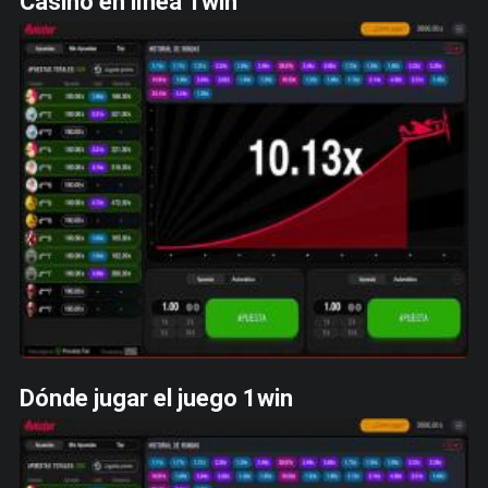
Casino en línea 1win
Dónde jugar el juego 1win