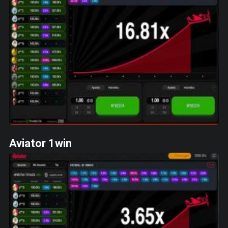
Aviator 1win