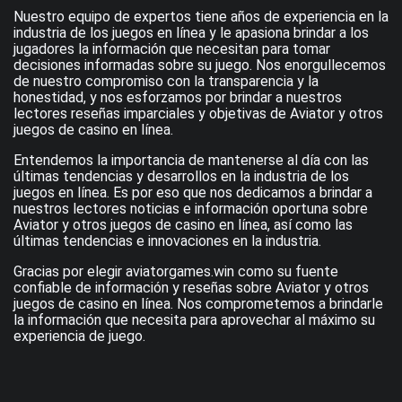
Nuestro equipo de expertos tiene años de experiencia en la
industria de los juegos en línea y le apasiona brindar a los
jugadores la información que necesitan para tomar
decisiones informadas sobre su juego. Nos enorgullecemos
de nuestro compromiso con la transparencia y la
honestidad, y nos esforzamos por brindar a nuestros
lectores reseñas imparciales y objetivas de Aviator y otros
juegos de casino en línea.
Entendemos la importancia de mantenerse al día con las
últimas tendencias y desarrollos en la industria de los
juegos en línea. Es por eso que nos dedicamos a brindar a
nuestros lectores noticias e información oportuna sobre
Aviator y otros juegos de casino en línea, así como las
últimas tendencias e innovaciones en la industria.
Gracias por elegir aviatorgames.win como su fuente
confiable de información y reseñas sobre Aviator y otros
juegos de casino en línea. Nos comprometemos a brindarle
la información que necesita para aprovechar al máximo su
experiencia de juego.